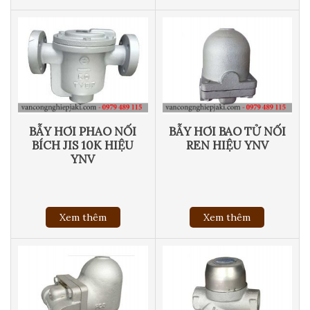
BẪY HƠI PHAO NỐI
BẪY HƠI BAO TỬ NỐI
BÍCH JIS 10K HIỆU
REN HIỆU YNV
YNV
Xem thêm
Xem thêm