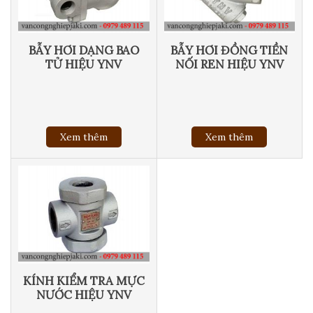
BẪY HƠI DẠNG BAO
BẪY HƠI ĐỒNG TIỀN
TỬ HIỆU YNV
NỐI REN HIỆU YNV
Xem thêm
Xem thêm
KÍNH KIỂM TRA MỰC
NƯỚC HIỆU YNV