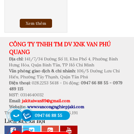
Xem thêm
CÔNG TY TNHH TM DV XNK VAN PHÚ
QUANG
Địa chỉ:
141/7/34 Đường Số 11, Khu Phố 4, Phường Bình
Hưng Hòa, Quận Bình Tân, TP Hồ Chí Minh
Văn phòng giao dịch & chi nhánh:
106/5 Đường Lưu Chí
Hiếu, Phường Tây Thạnh, Quận Tân Phú
Điện thoại:
028.2253 5618 - Di động:
0947 66 88 55 - 0979
489 115
MST: 0314640032
Email:
jakitaiwan89@gmail.com
Website:
www.vancongnghiepjaki.com
Trực tuyến: 2 | Tổng truy cập: 386,191
0947 66 88 55
Liên kết xã hội