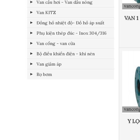
Van cầu hơi - Van dầu nóng
Van KITZ
VAN 1
Đồng hồ nhiệt độ- Đồ hồ áp suất
Phụ kiện thép đúc - Inox 304/316
Van cổng - van cửa
Bộ điều khiển điện - khí nén
Van giảm áp
Rọ bơm
Y LỌ