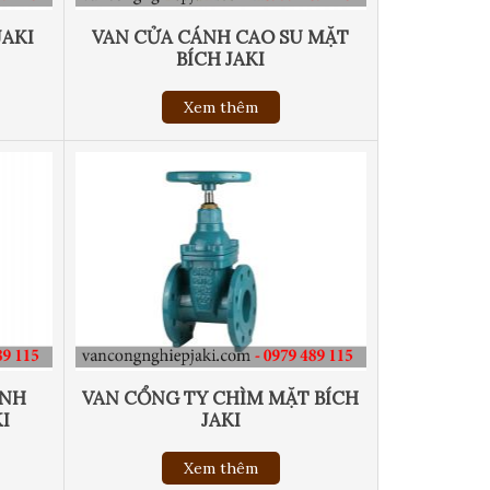
JAKI
VAN CỬA CÁNH CAO SU MẶT
BÍCH JAKI
Xem thêm
ÁNH
VAN CỔNG TY CHÌM MẶT BÍCH
I
JAKI
Xem thêm