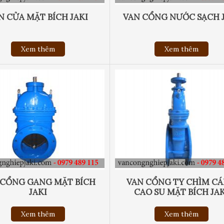
N CỬA MẶT BÍCH JAKI
VAN CỔNG NƯỚC SẠCH 
Xem thêm
Xem thêm
 CỔNG GANG MẶT BÍCH
VAN CỔNG TY CHÌM C
JAKI
CAO SU MẶT BÍCH JAK
Xem thêm
Xem thêm